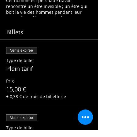
Cet homme est persuadé d’avoir
rencontré un être invisible ; un être qui
boit la vie des hommes pendant leur
sommeil, un être qui remplacera
l’homme sur la terre. Cet être, c’est le
Horla. Entre folie et surnaturel, le héros
Billets
du Horla nous entraîne dans une histoire
effroyable. Si c’est homme est fou, c’est
atroce, mais s’il ne l’est pas, c’est encore
Vente expirée
pire !
Type de billet
Plein tarif
Prix
15,00 €
+ 0,38 € de frais de billetterie
Vente expirée
Type de billet
Tarif réduit