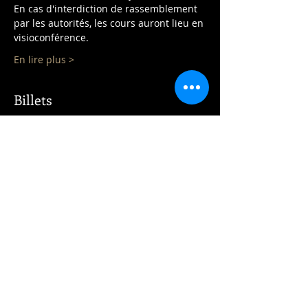
En cas d'interdiction de rassemblement 
par les autorités, les cours auront lieu en 
visioconférence.
En lire plus >
Billets
Vente expirée
Type de billet
Cours 6°/5°
Plus d'info
Prix
410,00 €
+ 10,25 € de frais de billetterie